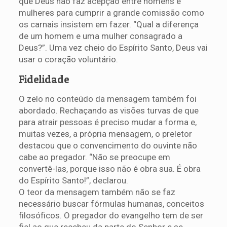
que Deus não faz acepção entre homens e
mulheres para cumprir a grande comissão como
os carnais insistem em fazer. “Qual a diferença
de um homem e uma mulher consagrado a
Deus?”. Uma vez cheio do Espírito Santo, Deus vai
usar o coração voluntário.
Fidelidade
O zelo no conteúdo da mensagem também foi
abordado. Rechaçando as visões turvas de que
para atrair pessoas é preciso mudar a forma e,
muitas vezes, a própria mensagem, o preletor
destacou que o convencimento do ouvinte não
cabe ao pregador. “Não se preocupe em
convertê-las, porque isso não é obra sua. É obra
do Espírito Santo!”, declarou.
O teor da mensagem também não se faz
necessário buscar fórmulas humanas, conceitos
filosóficos. O pregador do evangelho tem de ser
fiel ao que recebeu da parte do Senhor e se