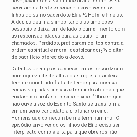
povo, levando-o à santidade divina, oradores se
serviram da triste experiência envolvendo os
filhos do sumo sacerdote Eli ï¿½ Hofni e Finéias.
A duplpa deu mais importância às ambições
pessoais e deixaram de lado o cumprimento com
as responsabilidades para as quais foram
chamados. Perdidos, praticaram delitos contra a
ordem espiritual e moral, desfalcandoï¿½ o altar
de sacrifício oferecido a Jeová.
Dotados de amplos conhecimentos, recordaram
com riqueza de detalhes que a igreja brasileira
tem demonstrado falta de temor para com as
coisas sagradas, inclusive tomando atitudes que
cuidam em profanar o reino divino. “Obreiro que
não ouve a voz do Espírito Santo se transforma
em um sério candidato a profanar o reino.
Homens que começam bem e terminam mal. O
episódio envolvendo os filhos de Eli precisa ser
interpreato como alerta para que obreiros não