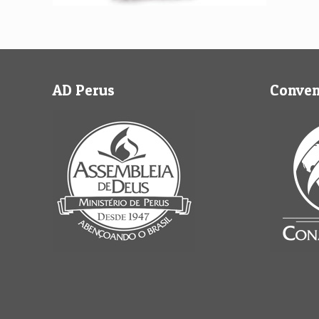
AD Perus
Conve