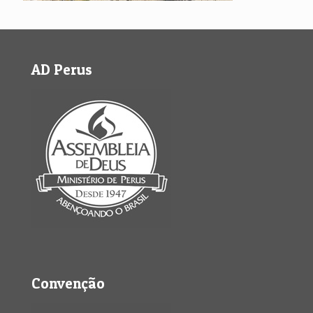
AD Perus
Convenção