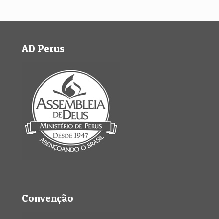
AD Perus
Convenção