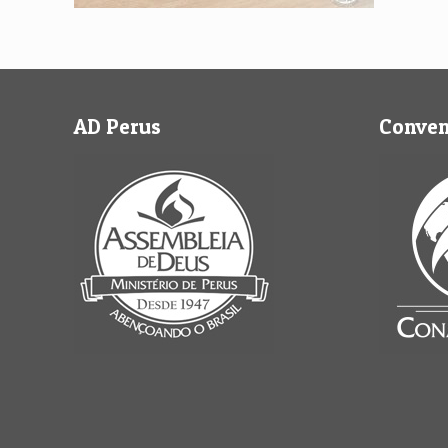
AD Perus
Conve