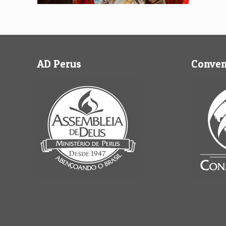
AD Perus
Conve