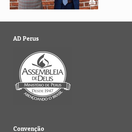
AD Perus
Convenção