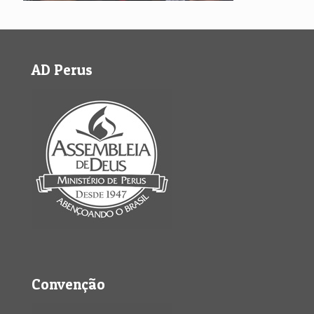
AD Perus
Convenção