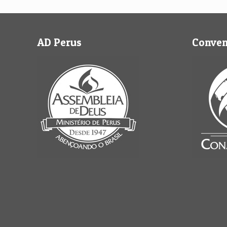
AD Perus
Conve