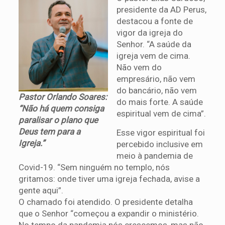
presidente da AD Perus,
destacou a fonte de
vigor da igreja do
Senhor. “A saúde da
igreja vem de cima.
Não vem do
empresário, não vem
do bancário, não vem
Pastor Orlando Soares:
do mais forte. A saúde
“Não há quem consiga
espiritual vem de cima”.
paralisar o plano que
Deus tem para a
Esse vigor espiritual foi
Igreja.”
percebido inclusive em
meio à pandemia de
Covid-19. “Sem ninguém no templo, nós
gritamos: onde tiver uma igreja fechada, avise a
gente aqui”.
O chamado foi atendido. O presidente detalha
que o Senhor “começou a expandir o ministério.
No tempo da pandemia nós crescemos, mas não