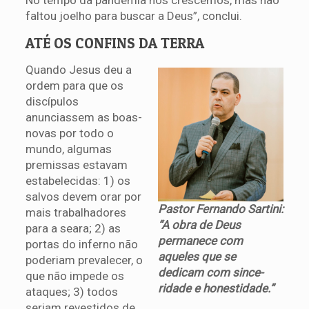
faltou joelho para buscar a Deus”, conclui.
ATÉ OS CONFINS DA TERRA
Quando Jesus deu a
ordem para que os
discípulos
anunciassem as boas-
novas por todo o
mundo, algumas
premissas estavam
estabelecidas: 1) os
salvos devem orar por
Pastor Fernando Sartini:
mais trabalhadores
“A obra de Deus
para a seara; 2) as
permanece com
portas do inferno não
aqueles que se
poderiam prevalecer, o
dedicam com since-
que não impede os
ridade e honestidade.”
ataques; 3) todos
seriam revestidos de