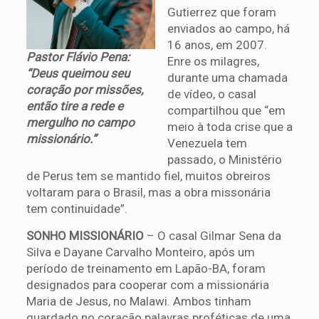
Gutierrez que foram
enviados ao campo, há
16 anos, em 2007.
Pastor Flávio Pena:
Enre os milagres,
“Deus queimou seu
durante uma chamada
coração por missões,
de vídeo, o casal
então tire a rede e
compartilhou que “em
mergulho no campo
meio à toda crise que a
missionário.”
Venezuela tem
passado, o Ministério
de Perus tem se mantido fiel, muitos obreiros
voltaram para o Brasil, mas a obra missonária
tem continuidade”.
SONHO MISSIONÁRIO
– O casal Gilmar Sena da
Silva e Dayane Carvalho Monteiro, após um
período de treinamento em Lapão-BA, foram
designados para cooperar com a missionária
Maria de Jesus, no Malawi. Ambos tinham
guardado no coração palavras proféticas de uma