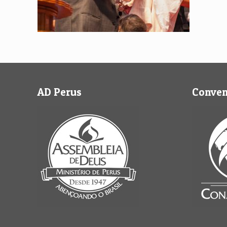
AD Perus
Conve