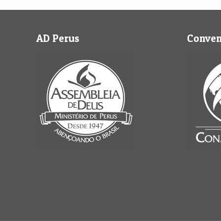
AD Perus
Conve