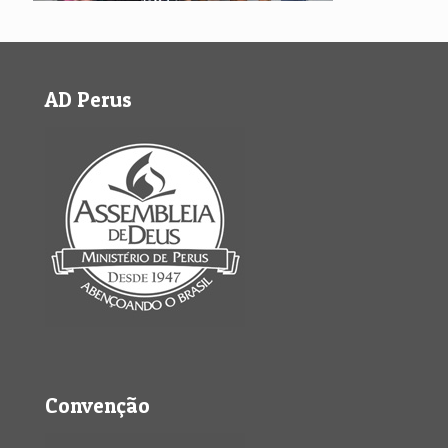
AD Perus
Convenção