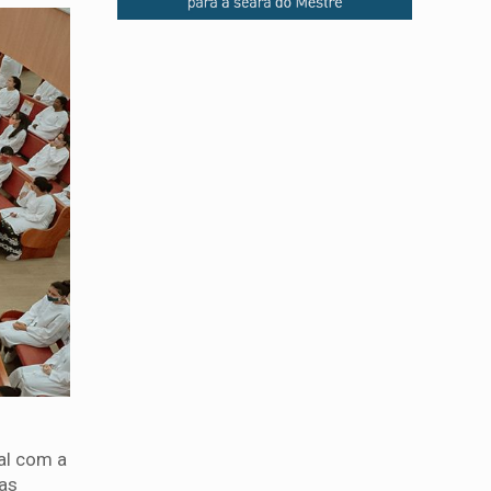
al com a
ias