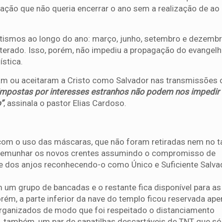
ração que não queria encerrar o ano sem a realização de a
tismos ao longo do ano: março, junho, setembro e dezembr
alterado. Isso, porém, não impediu a propagação do evangelh
stica.
ram ou aceitaram a Cristo como Salvador nas transmissões 
s impostas por interesses estranhos não podem nos impedir
”
, assinala o pastor Elias Cardoso.
 com o uso das máscaras, que não foram retiradas nem no 
 testemunhar os novos crentes assumindo o compromisso de
 dos anjos reconhecendo-o como Único e Suficiente Salva
 grupo de bancadas e o restante fica disponível para as 
ém, a parte inferior da nave do templo ficou reservada ape
organizados de modo que foi respeitado o distanciamento
 também, um par de sapatilhas descartáveis de TNT que só