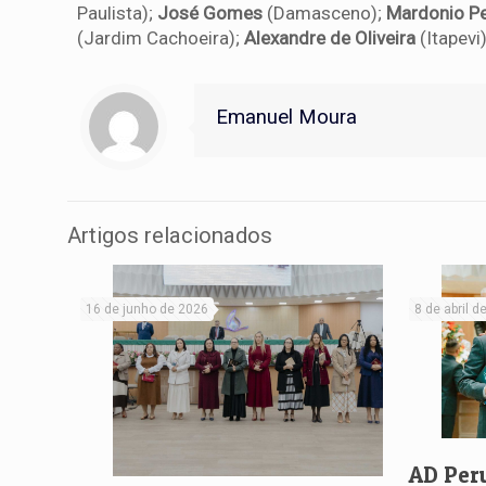
Paulista);
José Gomes
(Damasceno);
Mardonio Per
(Jardim Cachoeira);
Alexandre de Oliveira
(Itapevi)
Emanuel Moura
Artigos relacionados
16 de junho de 2026
8 de abril d
AD Per