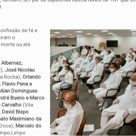
l.
confissão de fé e
miram o
 morte ou até
e Albernaz,
l);
José Nicolau
a Rocha);
Orlando
;
Flavio Pena e
e Alan Domingues
ndré Bueno e Marco
e Carvalho
(Vila
;
David Bispo
ato Maximiano da
Doce);
Marcelo do
mpo Limpo