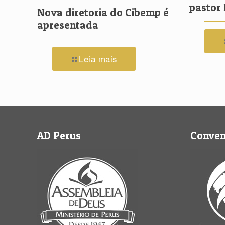
pastor 
Nova diretoria do Cibemp é
apresentada
Leia mais
AD Perus
Conve