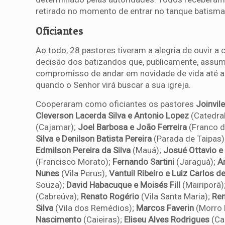
retirado no momento de entrar no tanque batisma
Oficiantes
Ao todo, 28 pastores tiveram a alegria de ouvir a 
decisão dos batizandos que, publicamente, assu
compromisso de andar em novidade de vida até a
quando o Senhor virá buscar a sua igreja.
Cooperaram como oficiantes os pastores
Joinvil
Cleverson Lacerda Silva e Antonio Lopez
(Catedra
(Cajamar);
Joel Barbosa e João Ferreira
(Franco d
Silva e Denilson Batista Pereira
(Parada de Taipas)
Edmilson Pereira da Silva
(Mauá);
Josué Ottavio 
(Francisco Morato);
Fernando Sartini
(Jaraguá);
A
Nunes
(Vila Perus);
Vantuil Ribeiro e Luiz Carlos d
Souza);
David Habacuque e Moisés Fill
(Mairiporã)
(Cabreúva);
Renato Rogério
(Vila Santa Maria);
Ren
Silva
(Vila dos Remédios);
Marcos Faverin
(Morro 
Nascimento
(Caieiras);
Eliseu Alves Rodrigues
(Ca