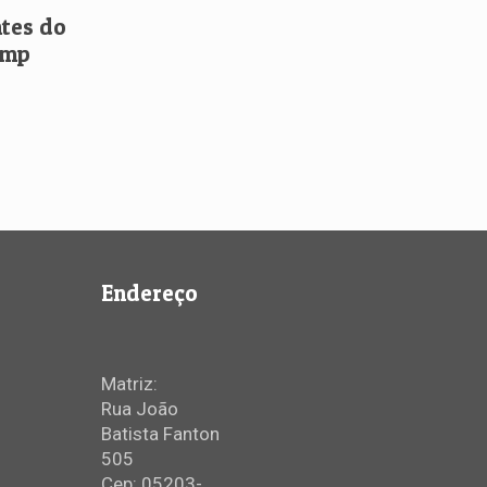
tes do
amp
Endereço
Matriz:
Rua João
Batista Fanton
505
Cep: 05203-