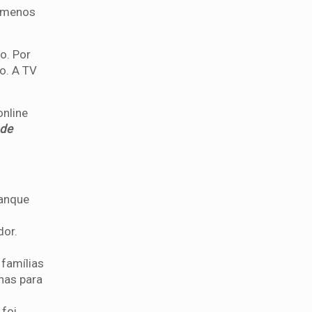
o menos
o. Por
o. A TV
online
 de
tanque
dor.
famílias
nas para
 foi