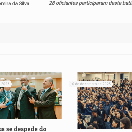
28 oficiantes participaram deste bat
eira da Silva
.
e 2026
10 de dezembro de 2025
us se despede do