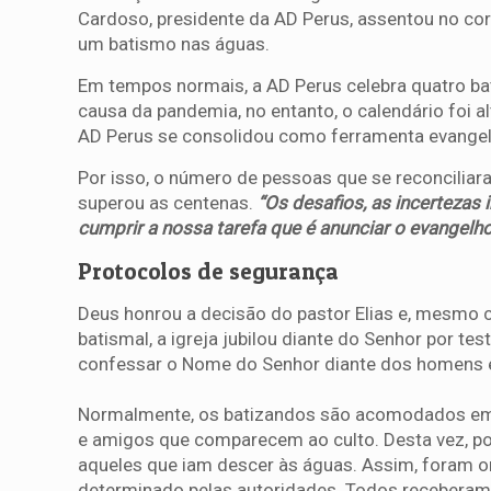
Cardoso, presidente da AD Perus, assentou no co
um batismo nas águas.
Em tempos normais, a AD Perus celebra quatro ba
causa da pandemia, no entanto, o calendário foi 
AD Perus se consolidou como ferramenta evangelí
Por isso, o número de pessoas que se reconcilia
superou as centenas.
“Os desafios, as incerteza
cumprir a nossa tarefa que é anunciar o evangelho
Protocolos de segurança
Deus honrou a decisão do pastor Elias e, mesmo
batismal, a igreja jubilou diante do Senhor por
confessar o Nome do Senhor diante dos homens e
Normalmente, os batizandos são acomodados em um
e amigos que comparecem ao culto. Desta vez, por
aqueles que iam descer às águas. Assim, foram 
determinado pelas autoridades. Todos receberam,