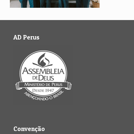
AD Perus
Convenção