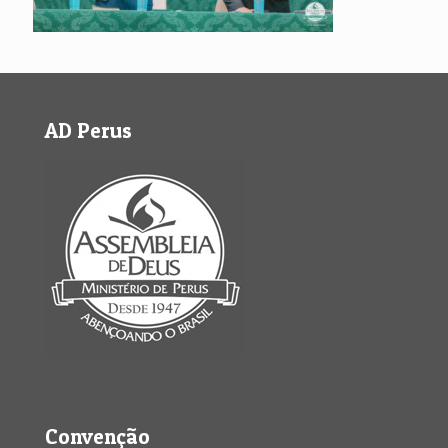
AD Perus
Convenção