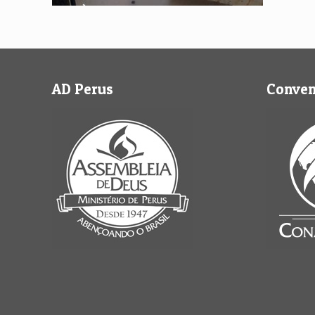
AD Perus
Conve