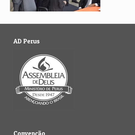
AD Perus
Convenção