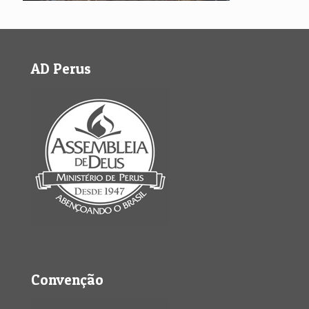
AD Perus
Convenção