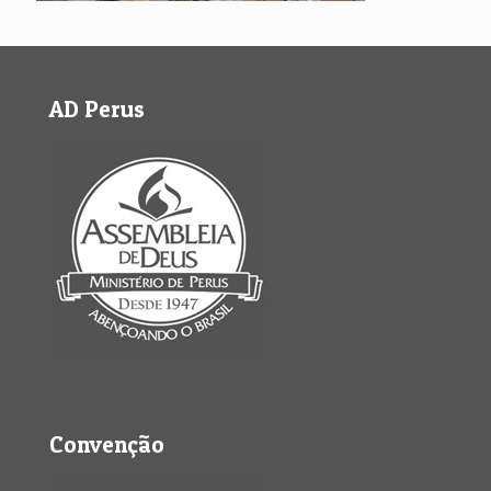
AD Perus
Convenção