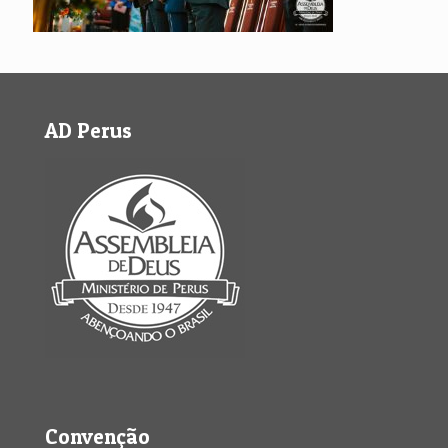
AD Perus
Convenção