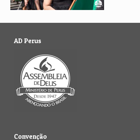
AD Perus
Convenção