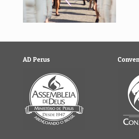
AD Perus
Conve