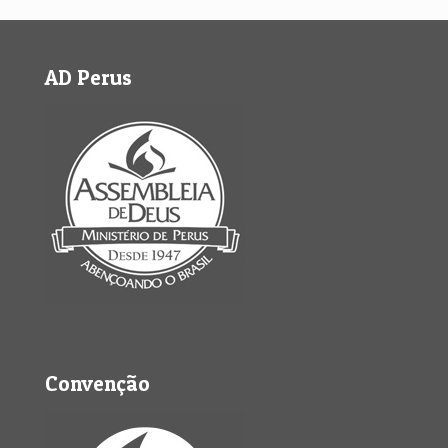
AD Perus
Convenção