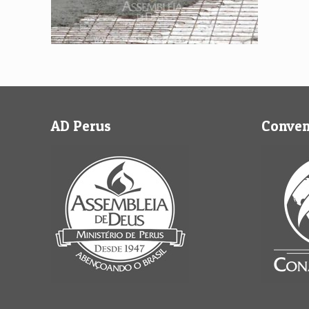
AD Perus
Conve