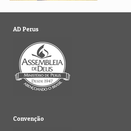
AD Perus
Convenção