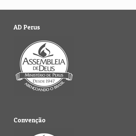
AD Perus
Convenção