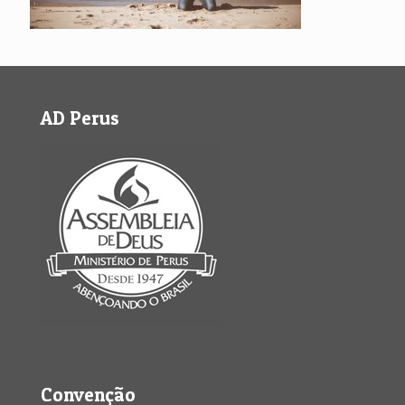
AD Perus
Convenção