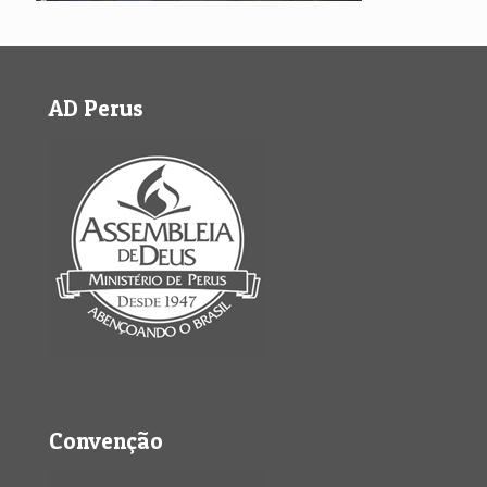
AD Perus
Convenção