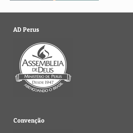
AD Perus
Convenção