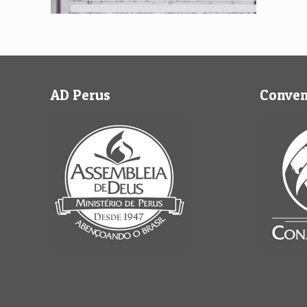
AD Perus
Conve