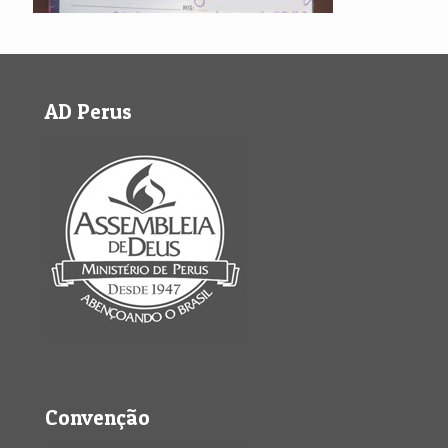
AD Perus
Convenção