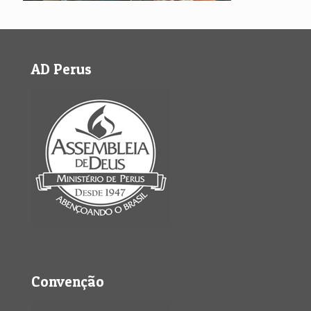
AD Perus
Convenção