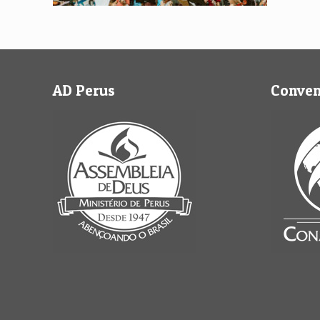
AD Perus
Conve