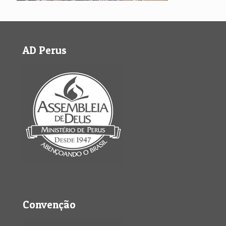
AD Perus
Convenção