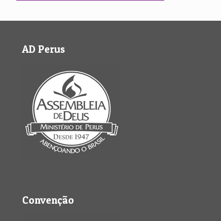
AD Perus
Convenção