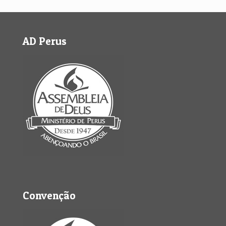
AD Perus
Convenção