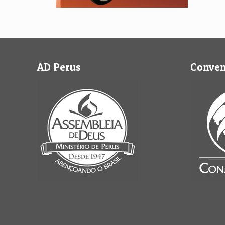
AD Perus
Conve