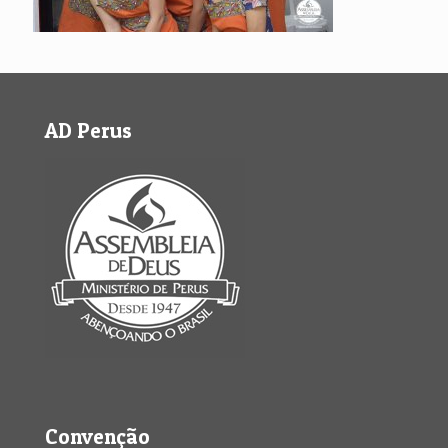
AD Perus
Convenção