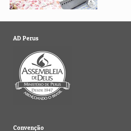
AD Perus
Convenção