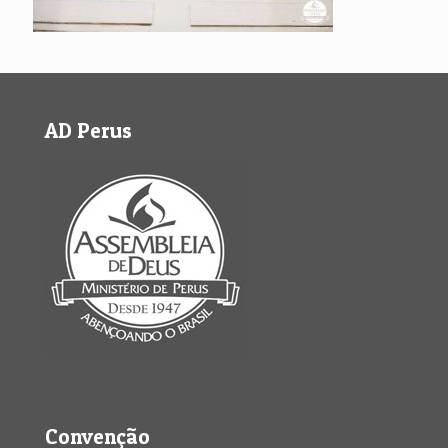
AD Perus
Convenção