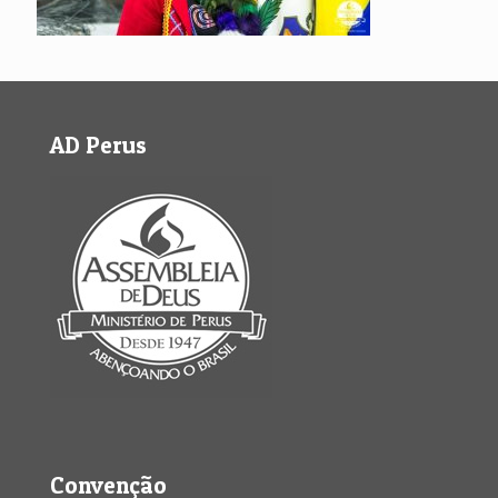
AD Perus
Convenção