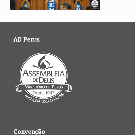
AD Perus
Convenção