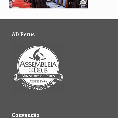
AD Perus
Convenção