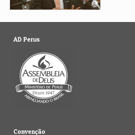
AD Perus
Convenção