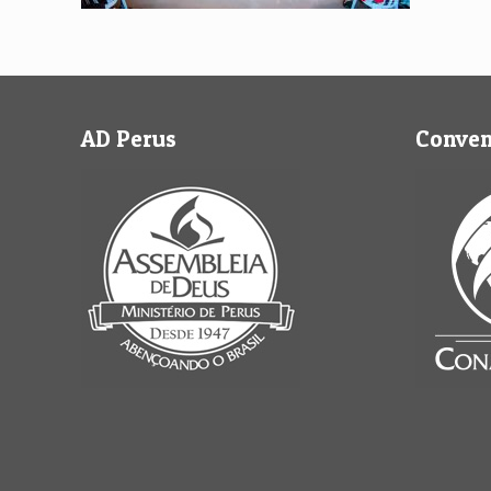
AD Perus
Conve