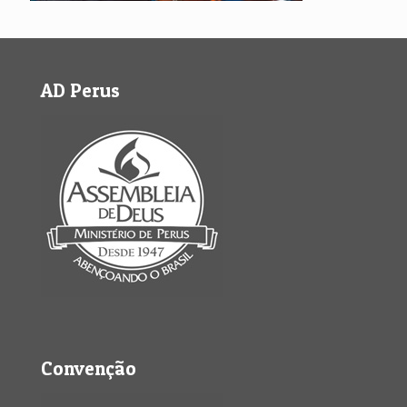
AD Perus
Convenção