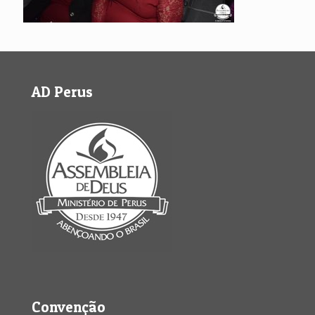
AD Perus
Convenção