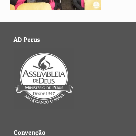
AD Perus
Convenção